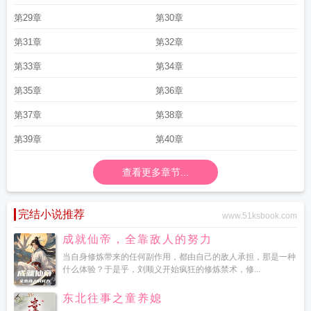
第29章
第30章
第31章
第32章
第33章
第34章
第35章
第36章
第37章
第38章
第39章
第40章
查看更多章节...
完结小说推荐
www.51ksbook.com
成就仙帝，全靠敌人的努力
当自身修炼带来的任何副作用，都由自己的敌人承担，那是一种
什么体验？于是乎，刘顺义开始疯狂的修炼禁术，修...
东北往事之童养媳