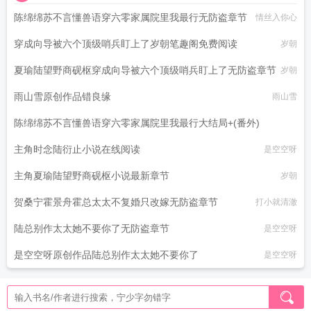
陈绵绵苏不言懂兽语穿六零家属院里我最行无防盗章节
情丝入你心
穿成向导被六个顶级哨兵盯上了岁朝笔趣阁免费阅读
岁朝
夏瑜陆望野商砚枢穿成向导被六个顶级哨兵盯上了无防盗章节
岁朝
雨山雪原创作品错良缘
雨山雪
陈绵绵苏不言懂兽语穿六零家属院里我最行大结局+(番外)
主角时念陆衍止小说在线阅读
情丝入你心
是空空呀
主角夏瑜陆望野商砚枢小说最新章节
岁朝
贺桑宁霍景舟霍总太太不复婚只改嫁无防盗章节
打小就清澈
陆总别作太太她不要你了无防盗章节
是空空呀
是空空呀原创作品陆总别作太太她不要你了
是空空呀