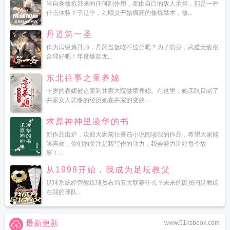
当自身修炼带来的任何副作用，都由自己的敌人承担，那是一种
什么体验？于是乎，刘顺义开始疯狂的修炼禁术，修...
丹道第一圣
作为满级炼丹师，丹药当饭吃不过分吧？为了防身，武道无敌很
合理好吧！年度爆款无...
东北往事之童养媳
十岁的春妮被迫卖到井家大院做童养媳。在这里，她亲眼目睹了
井家女人悲惨的经历她在井家的变故...
求原神神里凌华的书
新作品出炉，欢迎大家前往番茄小说阅读我的作品，希望大家能
够喜欢，你们的关注是我写作的动力，我会努力讲好每个故
事！...
从1998开始，我成为足坛教父
足球系统经营教练球员布局五大联赛什么？未来的囚员国足教练
在我的球队...
最新更新
www.51ksbook.com