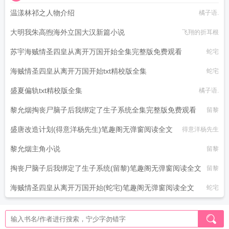
温漾林祁之人物介绍
橘子语.
大明我朱高煦海外立国大汉新篇小说
飞翔的折耳根
苏宇海贼情圣四皇从离开万国开始全集完整版免费观看
蛇宅
海贼情圣四皇从离开万国开始txt精校版全集
蛇宅
盛夏偏轨txt精校版全集
橘子语.
黎允烟掏丧尸脑子后我绑定了生子系统全集完整版免费观看
留黎
盛唐改造计划(得意洋杨先生)笔趣阁无弹窗阅读全文
得意洋杨先生
黎允烟主角小说
留黎
掏丧尸脑子后我绑定了生子系统(留黎)笔趣阁无弹窗阅读全文
留黎
海贼情圣四皇从离开万国开始(蛇宅)笔趣阁无弹窗阅读全文
蛇宅