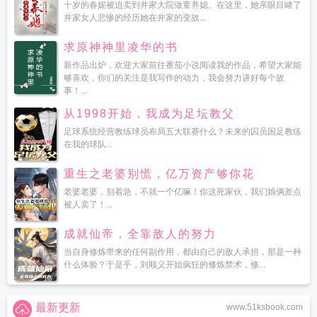
十岁的春妮被迫卖到井家大院做童养媳。在这里，她亲眼目睹了
井家女人悲惨的经历她在井家的变故...
求原神神里凌华的书
新作品出炉，欢迎大家前往番茄小说阅读我的作品，希望大家能
够喜欢，你们的关注是我写作的动力，我会努力讲好每个故
事！...
从1998开始，我成为足坛教父
足球系统经营教练球员布局五大联赛什么？未来的囚员国足教练
在我的球队...
重生之老婆别慌，亿万资产够你花
老婆老婆，别着急，不就一个亿嘛！你这死家伙，我们娘俩差点
被人卖了！...
成就仙帝，全靠敌人的努力
当自身修炼带来的任何副作用，都由自己的敌人承担，那是一种
什么体验？于是乎，刘顺义开始疯狂的修炼禁术，修...
最新更新
www.51ksbook.com