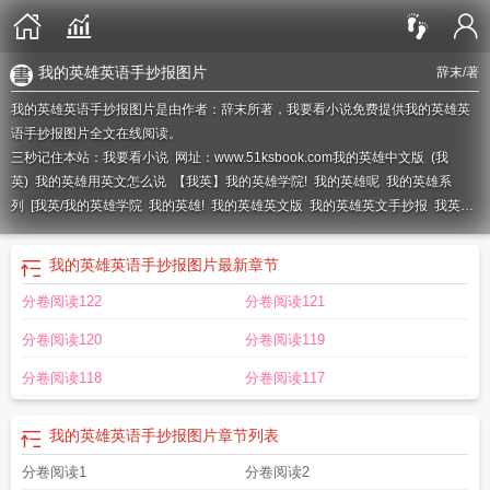
我的英雄英语手抄报图片
辞末
/著
我的英雄英语手抄报图片是由作者：辞末所著，我要看小说免费提供我的英雄英
语手抄报图片全文在线阅读。
三秒记住本站：我要看小说 网址：www.51ksbook.com
我的英雄中文版
(我
英)
我的英雄用英文怎么说
【我英】我的英雄学院!
我的英雄呢
我的英雄系
列
[我英/我的英雄学院
我的英雄!
我的英雄英文版
我的英雄英文手抄报
我英
rh
我的英雄omh
我的英雄英文怎么说
我的英雄my hero
我的英雄百科
我的英
雄英文海报
英文我的英雄
我的英雄们
我的英雄英语手抄报图片
最新章节
分卷阅读122
分卷阅读121
分卷阅读120
分卷阅读119
分卷阅读118
分卷阅读117
我的英雄英语手抄报图片
章节列表
分卷阅读1
分卷阅读2