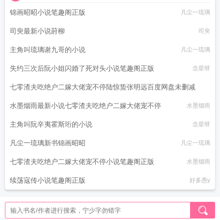
锦画昭昭小说笔趣阁正版
凡尘一琉璃
司臾最新小说莳柳
司臾
主角叫琉璃谢九哥的小说
凡尘一琉璃
失约三次后阮小姐闪婚了死对头小说笔趣阁正版
念星呀
七零渣夫吃绝户二嫁大佬宠不停陆惊蛰张明远百度网盘未删减
水墨烟雨最新小说七零渣夫吃绝户二嫁大佬宠不停
水墨烟雨
水墨烟雨
主角叫阮辛夷霍斯珩的小说
念星呀
凡尘一琉璃新书锦画昭昭
凡尘一琉璃
七零渣夫吃绝户二嫁大佬宠不停小说笔趣阁正版
水墨烟雨
续荡寇传小说笔趣阁正版
好多愚y