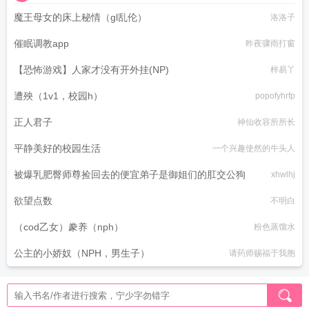
魔王母女的床上秘情（gl乱伦）
洛洛子
催眠调教app
昨夜骤雨打窗
【恐怖游戏】人家才没有开外挂(NP)
梓易丫
遭殃（1v1，校园h）
popofyhrfp
正人君子
神仙收容所所长
平静美好的校园生活
一个兴趣使然的牛头人
被爆乳肥臀师尊捡回去的便宜弟子是御姐们的肛交公狗
xhwlhj
欲望点数
不明白
（cod乙女）豢养（nph）
粉色蒸馏水
公主的小娇奴（NPH，男生子）
请药师赐福于我胞