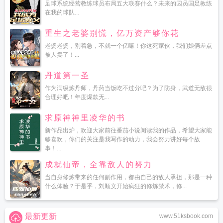
足球系统经营教练球员布局五大联赛什么？未来的囚员国足教练
在我的球队...
重生之老婆别慌，亿万资产够你花
老婆老婆，别着急，不就一个亿嘛！你这死家伙，我们娘俩差点
被人卖了！...
丹道第一圣
作为满级炼丹师，丹药当饭吃不过分吧？为了防身，武道无敌很
合理好吧！年度爆款无...
求原神神里凌华的书
新作品出炉，欢迎大家前往番茄小说阅读我的作品，希望大家能
够喜欢，你们的关注是我写作的动力，我会努力讲好每个故
事！...
成就仙帝，全靠敌人的努力
当自身修炼带来的任何副作用，都由自己的敌人承担，那是一种
什么体验？于是乎，刘顺义开始疯狂的修炼禁术，修...
最新更新
www.51ksbook.com