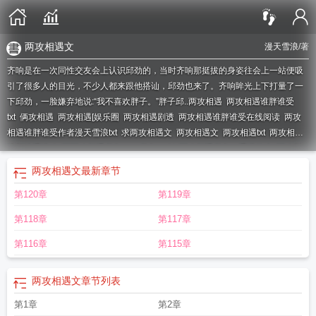
两攻相遇文
漫天雪浪
/著
齐响是在一次同性交友会上认识邱劲的，当时齐响那挺拔的身姿往会上一站便吸
引了很多人的目光，不少人都来跟他搭讪，邱劲也来了。齐响眸光上下打量了一
下邱劲，一脸嫌弃地说:“我不喜欢胖子。”胖子邱..
两攻相遇
两攻相遇谁胖谁受
txt
俩攻相遇
两攻相遇[娱乐圈
两攻相遇剧透
两攻相遇谁胖谁受在线阅读
两攻
相遇谁胖谁受作者漫天雪浪txt
求两攻相遇文
两攻相遇文
两攻相遇txt
两攻相遇
谁胖谁受谁攻
两两攻相遇必有一o
必有一攻!
两攻相遇必有一受讲什么
两攻相
遇必有一受谁攻
两攻相遇谁胖谁受的
两攻相遇txt盘搜搜
两攻相遇谁胖谁受txt百
两攻相遇文
最新章节
度
两攻相遇谁胖谁受笔趣阁
两攻相遇谁胖谁受TXT
两攻相遇谁胖谁受作者漫天
第120章
第119章
雪浪免费
两攻相遇宝书网
两攻相遇谁胖谁受作者漫天雪浪推文
求两攻相遇的
文
两攻相遇娱乐圈
两受相遇
两攻相遇谁胖谁受 作者漫天雪浪免费
两攻相遇谁
第118章
第117章
胖谁受是什么
两攻相遇谁胖谁受笔趣阁最新章节内容
两攻相遇推文
两攻相遇谁
胖谁受by
两攻相逢必有一受车文
两攻相遇(娱乐圈)
求两攻相遇必有一受
两攻
第116章
第115章
相遇谁胖谁受免费阅读
两受相遇比有一攻
两攻相遇全文免费阅读
两攻相遇文
章节列表
第1章
第2章