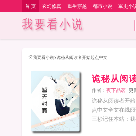
首 页
玄幻修真
重生穿越
都市小说
军史小
我要看小说
我要看小说
>
诡秘从阅读者开始起点中文
诡秘从阅
作者：
夜下品茗
更新
诡秘从阅读者开始
点中文全文在线阅