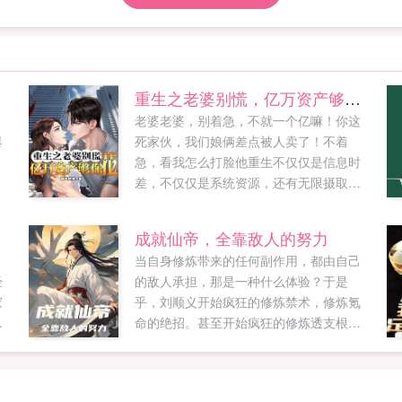
重生之老婆别慌，亿万资产够你花
？
老婆老婆，别着急，不就一个亿嘛！你这
爆
死家伙，我们娘俩差点被人卖了！不着
急，看我怎么打脸他重生不仅仅是信息时
差，不仅仅是系统资源，还有无限摄取的
脑洞点子！开局破汗褂，照样万人迷！这
是冯小宝的信条！村长儿子，我都没有看
成就仙帝，全靠敌人的努力
在眼里我就不信亿万财富砸不翻你！魂穿
。
当自身修炼带来的任何副作用，都由自己
带着无限超前点子换财富，这个想法可是
经
的敌人承担，那是一种什么体验？于是
爽到家了！...
家
乎，刘顺义开始疯狂的修炼禁术，修炼氪
抗
命的绝招。甚至开始疯狂的修炼透支根基
..
的功法。一是求快速提升实力，二是这些
东西很强，三是，反正一切的代价和负面
效果，都是敌人承担。不仅如此，还能借