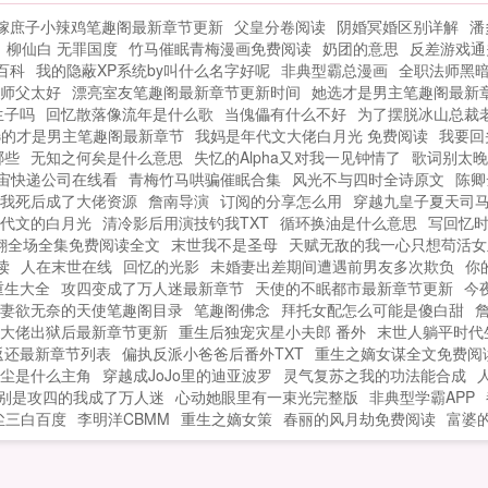
敌人的修炼天赋修炼。什么，你说你要与
嫁庶子小辣鸡笔趣阁最新章节更新
父皇分卷阅读
阴婚冥婚区别详解
潘
我为敌？还是百年难得一遇的天才？那我
柳仙白 无罪国度
竹马催眠青梅漫画免费阅读
奶团的意思
反差游戏通
可就兴奋了！等等我的敌人，我还没有修
百科
我的隐蔽XP系统by叫什么名字好呢
非典型霸总漫画
全职法师黑
炼成这个烧血的技能，你不能死！...
师父太好
漂亮室友笔趣阁最新章节更新时间
她选才是男主笔趣阁最新
生子吗
回忆散落像流年是什么歌
当傀儡有什么不好
为了摆脱冰山总裁
选的才是男主笔趣阁最新章节
我妈是年代文大佬白月光 免费阅读
我要回
哪些
无知之何矣是什么意思
失忆的Alpha又对我一见钟情了
歌词别太晚
宙快递公司在线看
青梅竹马哄骗催眠合集
风光不与四时全诗原文
陈卿
我死后成了大佬资源
詹南导演
订阅的分享怎么用
穿越九皇子夏天司
代文的白月光
清冷影后用演技钓我TXT
循环换油是什么意思
写回忆
翻全场全集免费阅读全文
末世我不是圣母
天赋无敌的我一心只想苟活女
读
人在末世在线
回忆的光影
未婚妻出差期间遭遇前男友多次欺负
你
重生大全
攻四变成了万人迷最新章节
天使的不眠都市最新章节更新
今
妻欲无奈的天使笔趣阁目录
笔趣阁佛念
拜托女配怎么可能是傻白甜
大佬出狱后最新章节更新
重生后独宠灾星小夫郎 番外
末世人躺平时代
返还最新章节列表
偏执反派小爸爸后番外TXT
重生之嫡女谋全文免费阅
尘是什么主角
穿越成JoJo里的迪亚波罗
灵气复苏之我的功法能合成
别是攻四的我成了万人迷
心动她眼里有一束光完整版
非典型学霸APP
尘三白百度
李明洋CBMM
重生之嫡女策
春丽的风月劫免费阅读
富婆