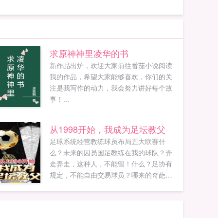
求原神神里凌华的书
新作品出炉，欢迎大家前往番茄小说阅读
我的作品，希望大家能够喜欢，你们的关
注是我写作的动力，我会努力讲好每个故
事！...
从1998开始，我成为足坛教父
足球系统经营教练球员布局五大联赛什
么？未来的囚员国足教练在我的球队？弄
走弄走，这种人，不能留！什么？足协有
规定，不能自由交易球员？哪来的奇葩规
定，去他的吧！好好踢个足球怎么这么
难！1998年，龙国足球还是亚洲一流。24
年后，龙国足球人见人欺，假球黑哨不