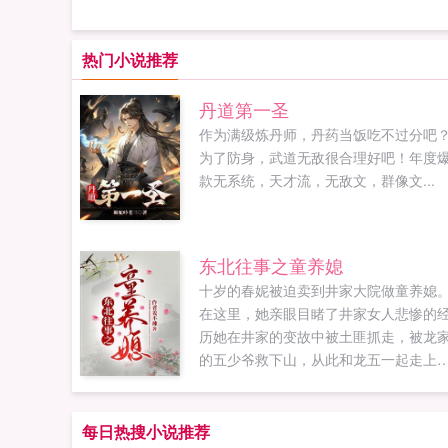
热门小说推荐
丹道第一圣
作为满级炼丹师，丹药当饭吃不过分吧
为了防身，武道无敌很合理好吧！年度
款无系统，天才流，无敌文，群像文...
东北往事之童养媳
十岁的春妮被迫卖到井家大院做童养媳
在这里，她亲眼目睹了井家女人悲惨的
历她在井家的变故中被土匪抓走，被龙
的五少爷救下山，从此和龙五一起走上
日的道路两个人也牵扯出一辈子的羁绊。.
每日热搜小说推荐