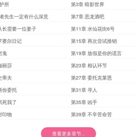
庇护所
第3章 暗影世界
愚者先生一定有什么深意
第7章 恶龙酒吧
 队长需要一位妻子
第11章 水仙花街6号
 罗赛尔日记
第15章 再次尝试推销
穷鬼
第19章 放假是你的谎言
 梅丽莎
第23章 相认环节
 史蒂夫
第27章 委托克莱恩
 两份委托
第31章 寻人
 累死我了
第35章 凶手
 封印物
第39章 不辛苦命苦
查看更多章节...