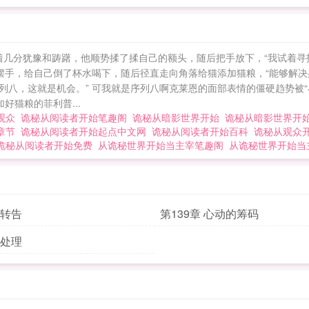
气带着几分犹豫和踌躇，他顺势揉了揉自己的额头，随后把手放下，“我试着
摆了摆手，给自己倒了杯水喝下，随后径直走向角落给猫添加猫粮，“能够解决
八，这就是机会。” 可我就是序列八啊克莱恩的面部表情的僵硬趋势被“
好猫粮的菲利普...
观众
诡秘从阅读者开始笔趣阁
诡秘从暗影世界开始
诡秘从暗影世界开
新章节
诡秘从阅读者开始起点中文网
诡秘从阅读者开始百科
诡秘从观众
诡秘从阅读者开始免费
从诡秘世界开始当主宰笔趣阁
从诡秘世界开始
 转告
第139章 心动的筹码
 处理