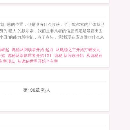
寻找伊恩的位置，但是没有什么收获，至于默尔索的尸体我已
身为‘猎人’的默尔索，我们是非凡者的信息肯定是暴露出去
小丑”的能力所控制，点了点头，“那我现在应该做些什么来
始崛起
诡秘从阅读者开始 起点
从诡秘之主开始打破次元
开始
诡秘从暗影世界开始TXT
诡秘 从阅读开始
从诡秘召
当主宰顶点
从诡秘世界开始当主宰
第138章 熟人