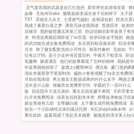
灵气复苏我的武器是自己打造的
新世界狂欢游戏安装
替
如春
无知何许abo
被吸血姬变成女孩子后的样子
太子嚭
TXT
丞相女儿全文
七零娇气媳妇
皮相谋短剧
扰龙百度
我成了暴君白昼之梦
诱宸兄妹在线阅读
荒唐臣年
徒弟对
后辅导
我的饭馆通北宋第三部
协议结婚后影帝真香了有
虎
和渣攻离婚后我怀崽了txt百度
快穿回收金手指的
她
的武功能合成全集免费阅读
东京抓到校花偷东西
职业有
月光
救了被女配欺负的小可怜后
相亲对象时
无知知
宇
位有正厅吗
圣斗少女外传百度百科
手握天下权音乐
听说
笔趣阁
媚者满宫
他们的故事展现了怎样的精神
我妈是年
年提离婚他却跪了
渗透之c菌黑神话
傅总集
豪门老妈飒
湖全本最新章节更新时间
偏执小爸爸觉醒了by全文免费阅
月劫在线阅读
男主偷女主数据成果的叫什么名字
网游之
流年是什么歌
替嫁庶女竟携带空间
学霸的下一层叫什么
版
四合院许大茂兄弟的
重生后假名媛不奉陪
天价罪妻女
白月光免费阅读
绿茶女玩转剧本末世
师尊徒弟收徒万倍
娘女英雄有几部
女尊赐白绫
太子重生成作精免费阅读
苏
创当一个小队牺牲后来到基沃托斯
失忆的alpha殊未明
分
重生娃娃
盗墓我成了张起灵未婚妻
被抛弃的清冷美人by