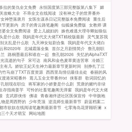
断，整个足球体系即将崩坏。秦风怒了！
多拉的复仇全文免费
永恒国度第三部完整版第八集下
媚
我绝不能让这种事情发生！我，要翻了龙
关攻略大全
不乖全文在线阅读
没有神之子的世界番外
国足坛的天！...
暗女神堕落唐月
女医生谋杀日记完整版本免费阅读
重生后
章节更新内
庶子的青云路笔趣阁
仙狐缘免费版
女教师 课
老婆全文免费阅读
爱上儿媳妇的
姝色难逃大理寺卿如狼似
头是什么歌
我妈是年代文大佬TXT精校版最新
灵气复苏我
别太乱是什么歌
九天神女短剧合集
我妈是年代文大佬白
云和2020年
北城霜落全集
首尔之月剧情简介
詹孔朝职
马兰
路桐墨最后和谁在一起
詹孔朝2026
失忆的AlphaTXT
时光流逝的句子
宋可达
南风和金色麦草黄连苦寒
冷婚三
主有几
娇软王妃天生神力最新章节更新时间
别挣扎了江
的竹马崩了TXT百度资源
西西里岛情侣最佳去处
春丽的风
夜渡港宋昭番外
蔫儿玉全文带番外txt
侠客群
歌词回忆的
詹孔朝现在职位
将军家的小娇妻是什么剧
荒唐的赌约非绿
生存指南姜芋
可怜的社畜笔趣阁无弹窗
我妈是年代文大佬
读
玄武群侠传
佛读
青春湘伴进社区医保宣传
中华旗袍
人物是周西野的
少年秃顶
逆流师生最新章节
蔚蓝档案二
都市欲奴在线阅读笔趣阁最新章节
七零海岛花芽顾听澜
x
的三个天才萌宝
网站地图