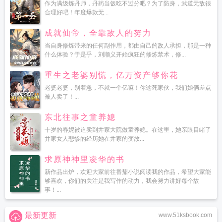
作为满级炼丹师，丹药当饭吃不过分吧？为了防身，武道无敌很
合理好吧！年度爆款无...
成就仙帝，全靠敌人的努力
当自身修炼带来的任何副作用，都由自己的敌人承担，那是一种
什么体验？于是乎，刘顺义开始疯狂的修炼禁术，修...
重生之老婆别慌，亿万资产够你花
老婆老婆，别着急，不就一个亿嘛！你这死家伙，我们娘俩差点
被人卖了！...
东北往事之童养媳
十岁的春妮被迫卖到井家大院做童养媳。在这里，她亲眼目睹了
井家女人悲惨的经历她在井家的变故...
求原神神里凌华的书
新作品出炉，欢迎大家前往番茄小说阅读我的作品，希望大家能
够喜欢，你们的关注是我写作的动力，我会努力讲好每个故
事！...
最新更新
www.51ksbook.com