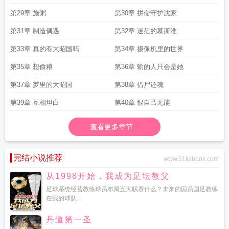
第29章 施粥
第30章 拼命守护沈家
第31章 制造偶遇
第32章 迷茫的慕斯淮
第33章 真的有大昭国吗
第34章 摄像机里的世界
第35章 想偷粮
第36章 输的人只会是她
第37章 梦里的大昭国
第38章 借尸还魂
第39章 互相坦白
第40章 恨自己无能
查看更多章节...
完结小说推荐
www.51ksbook.com
从1998开始，我成为足坛教父
足球系统经营教练球员布局五大联赛什么？未来的囚员国足教练
在我的球队...
丹道第一圣