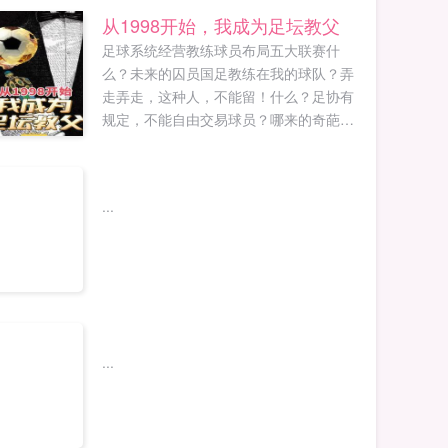
从1998开始，我成为足坛教父
足球系统经营教练球员布局五大联赛什
么？未来的囚员国足教练在我的球队？弄
走弄走，这种人，不能留！什么？足协有
规定，不能自由交易球员？哪来的奇葩规
定，去他的吧！好好踢个足球怎么这么
难！1998年，龙国足球还是亚洲一流。24
年后，龙国足球人见人欺，假球黑哨不
...
断，整个足球体系即将崩坏。秦风怒了！
我绝不能让这种事情发生！我，要翻了龙
国足坛的天！...
...