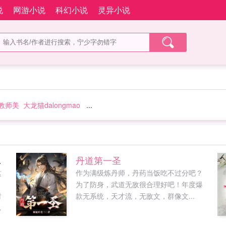
说
网游小说
科幻小说
灵异小说
教师美
大龙猫dalongmao
...
够你花
丹道第一圣
这
作为满级炼丹师，丹药当饭吃不过分吧？
为了防身，武道无敌很合理好吧！年度爆
时
款无系统，天才流，无敌文，群像文...
的
这