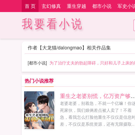
首 页
玄幻修真
重生穿越
都市小说
军史小
我要看小说
作者【大龙猫/dalongmao】相关作品集
[都市小说]
为了治疗丈夫的勃起障碍，只好和儿子上床的
热门小说推荐
重生之老婆别慌，亿万资产
老婆老婆，别着急，不就一个亿嘛！你
死家伙，我们娘俩差点被人卖了！不着
急，看我怎么打脸他重生不仅仅是信息
差，不仅仅是系统资源，还有无限摄取
脑洞点子！开局破汗褂，照样万人迷！