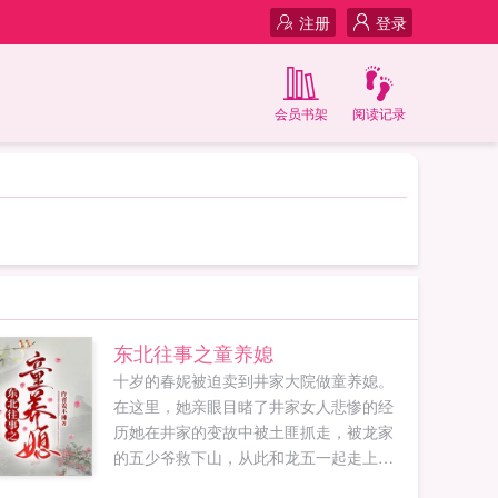
注册
登录
会员书架
阅读记录
东北往事之童养媳
十岁的春妮被迫卖到井家大院做童养媳。
在这里，她亲眼目睹了井家女人悲惨的经
历她在井家的变故中被土匪抓走，被龙家
的五少爷救下山，从此和龙五一起走上抗
日的道路两个人也牵扯出一辈子的羁绊。...