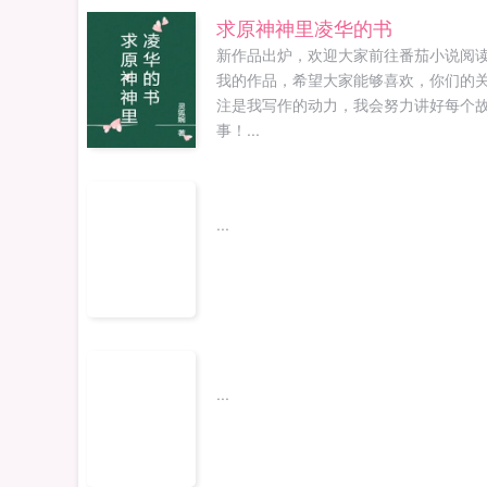
是冯小宝的信条！村长儿子，我都没有
求原神神里凌华的书
在眼里我就不信亿万财富砸不翻你！魂
新作品出炉，欢迎大家前往番茄小说阅
带着无限超前点子换财富，这个想法可
我的作品，希望大家能够喜欢，你们的
爽到家了！...
注是我写作的动力，我会努力讲好每个
事！...
...
...