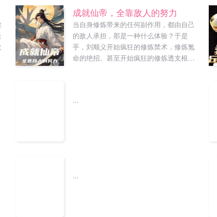
看
成就仙帝，全靠敌人的努力
穿
读
当自身修炼带来的任何副作用，都由自己
是
关
的敌人承担，那是一种什么体验？于是
故
乎，刘顺义开始疯狂的修炼禁术，修炼氪
命的绝招。甚至开始疯狂的修炼透支根基
的功法。一是求快速提升实力，二是这些
东西很强，三是，反正一切的代价和负面
效果，都是敌人承担。不仅如此，还能借
...
敌人的修炼天赋修炼。什么，你说你要与
我为敌？还是百年难得一遇的天才？那我
可就兴奋了！等等我的敌人，我还没有修
炼成这个烧血的技能，你不能死！...
...