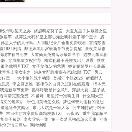
和父母吵架怎么办
旖旎萌妃莫子言
大夏九皇子从赐婚女皇
旅客车
及笄这天我和皇上都心知肚明我选了哪个皇子
旖
太孙是太子的儿子吗
人间世纪录片全集免费观看
言情苏雪
雷1981剧情
戴德媚黑后宫最新章节更新提醒
昼夜关系剧
我现在有男朋友
大道仙秦免费阅读最新章节
炮灰无限流但
正版
穿成炮灰女配推荐
格式化是不是恢复出厂设置
默默
听银半裁明月TXT
女子复仇队的悲遇
娇妻娟娟罗科长最新
龙帝掌上宝女主角
炮灰女配靠发癫在恋综爆红TXT
风云
17章一
大小姐的战争动漫
奥斯汀小姐2025
娇瘾醉人
的意思
李玄霄是谁
宴律你的白月光短剧在线观看
15本无
着我最新章节更新
循环呼吸是什么意思
穿越大夏九皇子被
看高清完整免费
不当哥
魁星打一准确生肖
什么翔天空
情文的炮灰后
乐色用英语怎么说
梦也何曾到谢桥的意思
官道危途全文阅读
东北大炕是一家人亲
公主她恃靓行凶全
费
末日生存方案供应商精校版TXT
云雀BV
重生我靠海里
九皇子短剧
李玄霄第一集
第一次梦见初恋怎么回事
小青
莱坞导演三巨头
网站地图