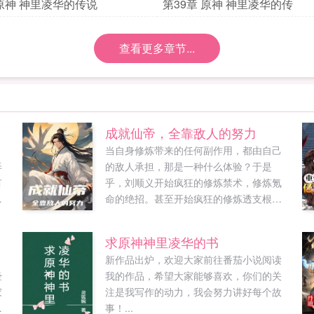
 原神 神里凌华的传说
第39章 原神 神里凌华的传
查看更多章节...
成就仙帝，全靠敌人的努力
当自身修炼带来的任何副作用，都由自己
弄
的敌人承担，那是一种什么体验？于是
有
乎，刘顺义开始疯狂的修炼禁术，修炼氪
规
命的绝招。甚至开始疯狂的修炼透支根基
的功法。一是求快速提升实力，二是这些
4
东西很强，三是，反正一切的代价和负面
求原神神里凌华的书
效果，都是敌人承担。不仅如此，还能借
。
新作品出炉，欢迎大家前往番茄小说阅读
！
敌人的修炼天赋修炼。什么，你说你要与
经
我的作品，希望大家能够喜欢，你们的关
龙
我为敌？还是百年难得一遇的天才？那我
家
注是我写作的动力，我会努力讲好每个故
可就兴奋了！等等我的敌人，我还没有修
抗
事！...
炼成这个烧血的技能，你不能死！...