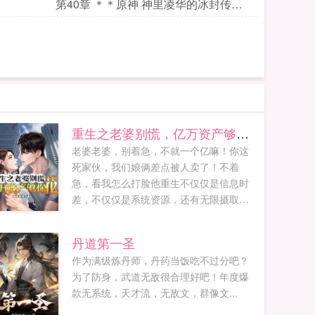
第40章 ＊＊原神 神里凌华的冰封传说
＊＊
重生之老婆别慌，亿万资产够你花
老婆老婆，别着急，不就一个亿嘛！你这
死家伙，我们娘俩差点被人卖了！不着
急，看我怎么打脸他重生不仅仅是信息时
差，不仅仅是系统资源，还有无限摄取的
脑洞点子！开局破汗褂，照样万人迷！这
是冯小宝的信条！村长儿子，我都没有看
丹道第一圣
在眼里我就不信亿万财富砸不翻你！魂穿
作为满级炼丹师，丹药当饭吃不过分吧？
带着无限超前点子换财富，这个想法可是
为了防身，武道无敌很合理好吧！年度爆
爽到家了！...
款无系统，天才流，无敌文，群像文...