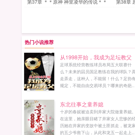
第37章 ＊＊原神 神里凌华的传说＊＊
第38章
热门小说推荐
从1998开始，我成为足坛教父
足球系统经营教练球员布局五大联赛什
么？未来的囚员国足教练在我的球队？
走弄走，这种人，不能留！什么？足协
规定，不能自由交易球员？哪来的奇葩
定，去他的吧！好好踢个足球怎么这么
难！1998年，龙国足球还是亚洲一流。2
东北往事之童养媳
年后，龙国足球人见人欺，假球黑哨不
十岁的春妮被迫卖到井家大院做童养媳
断，整个足球体系即将崩坏。秦风怒了
在这里，她亲眼目睹了井家女人悲惨的
我绝不能让这种事情发生！我，要翻了
历她在井家的变故中被土匪抓走，被龙
国足坛的天！...
的五少爷救下山，从此和龙五一起走上