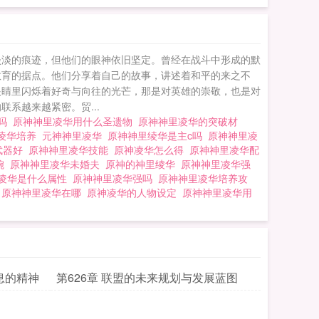
淡淡的痕迹，但他们的眼神依旧坚定。曾经在战斗中形成的默
教育的据点。他们分享着自己的故事，讲述着和平的来之不
眼睛里闪烁着好奇与向往的光芒，那是对英雄的崇敬，也是对
系越来越紧密。贸...
送吗
原神神里凌华用什么圣遗物
原神神里凌华的突破材
凌华培养
元神神里凌华
原神神里绫华是主c吗
原神神里凌
武器好
原神神里凌华技能
原神凌华怎么得
原神神里凌华配
狐婉
原神神里凌华未婚夫
原神的神里绫华
原神神里凌华强
凌华是什么属性
原神神里凌华强吗
原神神里凌华培养攻
器
原神神里凌华在哪
原神凌华的人物设定
原神神里凌华用
息的精神
第626章 联盟的未来规划与发展蓝图