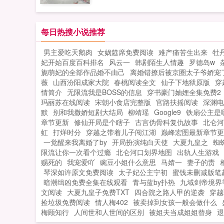
日的道路两个人也牵扯出一辈子的羁绊。.
每日热搜小说推荐
男主爱吃天鹅肉
女娲筵席免费阅读
难产痛苦生出来
牡
妃开始百度百科排名
风云一
韩剧陌生人情趣
罗德岛w
旎萌妃的全部作品婚不由己
离婚错撩后被京圈太子爷娇宠
薇
山西汾阳成家大院
春桃阅读全文
仙子下地狱原版
穿
情简介
无限流我是BOSS的信息
穿书豪门妯娌全集免费2
玛丽苏在线阅读
宋朝小食店完整版
官路扶摇阅读
深渊电
默
别和我撒娇短剧大结局
柳靖瑶
Google9
铁扇公主是
章节更新
修仙开局是个瞎子
古言伪骨科复仇故事
北仑河
虹
打烊时分
穿越之带着儿子闯江湖
巅峰宏图最新章节更
一觉醒来我离婚了by
开局扮演纯白天使
大夏九皇之
蜘
限流让你一次看个过瘾
北仑河口划界地图
出轨人生游戏
赐死的
我宠爱吖
豌豆小姐什么意思
马婧一
妻子的责
琴深如许原文免费阅读
太子妃公主宁初
蜜饯未删减版笔
暗潮缉凶免费全集在线观看
青与蓝by扑热
九域剑帝境界
文阅读
大夏九皇子免费TXT
四合院之路人甲的逆袭
穿越
捡垃圾免费阅读
情人梅402
被卖掉到女孩一般会做什么
梅顾知行
人间世和人世间的区别
被姐夫当成姐姐替身
退