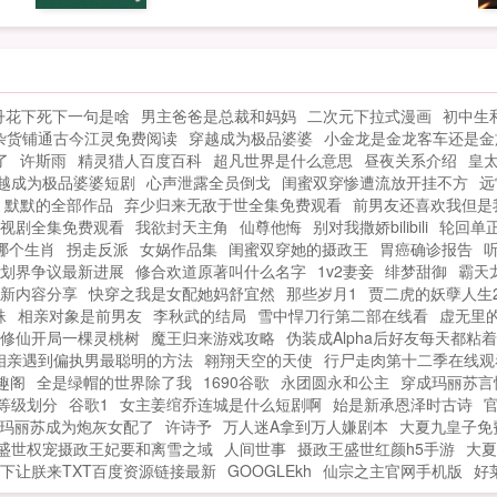
..
丹花下死下一句是啥
男主爸爸是总裁和妈妈
二次元下拉式漫画
初中生
杂货铺通古今江灵免费阅读
穿越成为极品婆婆
小金龙是金龙客车还是金
了
许斯雨
精灵猎人百度百科
超凡世界是什么意思
昼夜关系介绍
皇
越成为极品婆婆短剧
心声泄露全员倒戈
闺蜜双穿惨遭流放开挂不方
远
默默的全部作品
弃少归来无敌于世全集免费观看
前男友还喜欢我但是
视剧全集免费观看
我欲封天主角
仙尊他悔
别对我撒娇bilibili
轮回单
哪个生肖
拐走反派
女娲作品集
闺蜜双穿她的摄政王
胃癌确诊报告
划界争议最新进展
修合欢道原著叫什么名字
1v2妻妾
绯梦甜御
霸天
新内容分享
快穿之我是女配她妈舒宜然
那些岁月1
贾二虎的妖孽人生2
蛛
相亲对象是前男友
李秋武的结局
雪中悍刀行第二部在线看
虚无里
修仙开局一棵灵桃树
魔王归来游戏攻略
伪装成Alpha后好友每天都粘
相亲遇到偏执男最聪明的方法
翱翔天空的天使
行尸走肉第十二季在线观
趣阁
全是绿帽的世界除了我
1690谷歌
永团圆永和公主
穿成玛丽苏言
等级划分
谷歌1
女主姜绾乔连城是什么短剧啊
始是新承恩泽时古诗
玛丽苏成为炮灰女配了
许诗予
万人迷A拿到万人嫌剧本
大夏九皇子免
盛世权宠摄政王妃要和离雪之域
人间世事
摄政王盛世红颜h5手游
大夏
下让朕来TXT百度资源链接最新
GOOGLEkh
仙宗之主官网手机版
好