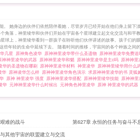
能。 她身边的伙伴们依然陪伴着她，尽管岁月已经开始在他们身上留下
每个角落，神里绫华和伙伴们开始在宇宙各个星球建立起文化交流与和平
的星球上，神里绫华看到一群孩子在聆听他们伙伴讲述的故事。孩子们的
些年轻的生命中延续下去。 随着时间的推移，宇宙间的各个种族之间的联
凌华几星
原神角色凌华
原神神里凌华带什么圣遗物
原神神里凌华免费
原神神里凌华的武器
原神神里凌华和魈
原神神里凌华是主c吗
原神神里
凌华的圣遗物在哪刷
原神神里凌华材料
神里凌华
原神神里绫华用什么
绫华
原神凌华怎么样
原神神里凌华角色演示
求原神神里凌华的书 灵
凌华
原神 神里凌华 强度
原神神里凌华搭配
原神神里绫华技能
原神神里
绫华
元神神里凌华什么时候出
元神角色神里凌华
原神 神里凌华的武
章 艰难的战斗
第627章 永恒的任务与奋斗不
章 与其他宇宙的联盟建立与交流