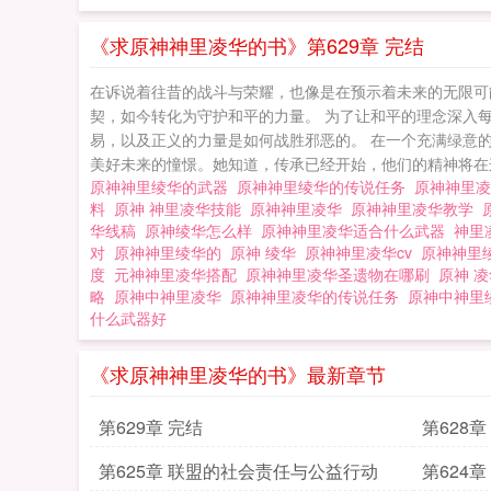
《求原神神里凌华的书》第629章 完结
在诉说着往昔的战斗与荣耀，也像是在预示着未来的无限可
契，如今转化为守护和平的力量。 为了让和平的理念深入
易，以及正义的力量是如何战胜邪恶的。 在一个充满绿意
美好未来的憧憬。她知道，传承已经开始，他们的精神将在这
原神神里绫华的武器
原神神里绫华的传说任务
原神神里
料
原神 神里凌华技能
原神神里凌华
原神神里凌华教学
华线稿
原神绫华怎么样
原神神里凌华适合什么武器
神里
对
原神神里绫华的
原神 绫华
原神神里凌华cv
原神神里
度
元神神里凌华搭配
原神神里凌华圣遗物在哪刷
原神 
略
原神中神里凌华
原神神里凌华的传说任务
原神中神里
什么武器好
《求原神神里凌华的书》最新章节
第629章 完结
第628
第625章 联盟的社会责任与公益行动
第624