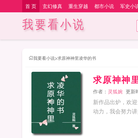
首 页
玄幻修真
重生穿越
都市小说
军史小
我要看小说
我要看小说
>
求原神神里凌华的书
求原神神
作者：
灵狐婉
更新时间
新作品出炉，欢迎